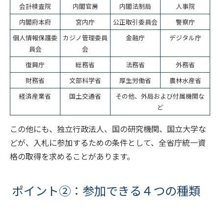
会計検査院
内閣官房
内閣法制局
人事院
内閣府本府
宮内庁
公正取引委員会
警察庁
個人情報保護委
カジノ管理委員
金融庁
デジタル庁
員会
会
復興庁
総務省
法務省
外務省
財務省
文部科学省
厚生労働省
農林水産省
経済産業省
国土交通省
その他、外局および付属機関な
ど
この他にも、独立行政法人、国の研究機関、国立大学な
どが、入札に参加するための条件として、全省庁統一資
格の取得を求めることがあります。
ポイント②：参加できる４つの種類