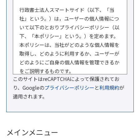
行政書士法人スマートサイド（以下、「当
社」という。）は，ユーザーの個人情報につ
いて以下のとおりプライバシーポリシー（以
下、「本ポリシー」という。）を定めます。
本ポリシーは、当社がどのような個人情報を
取得し、どのように利用するか、ユーザーが
どのようにご自身の個人情報を管理できるか
をご説明するものです。
このサイトはreCAPTCHAによって保護されてお
【１．事業者情報】
り、Googleの
プライバシーポリシー
と
利用規約
が
法人名：行政書士法人スマートサイド
適用されます。
住所：東京都文京区小石川1-3-23 ル・ビジ
ュー601
代表者：横内 賢郎
メインメニュー
【２．個人情報の取得方法】