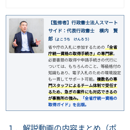
【監修者】行政書士法人スマート
サイド：代表行政書士 横内 賢
郎
（よこうち けんろう）
省や庁の入札に参加するための
「全省
庁統一資格の取得手続き」の専門家
。
必要書類の取得や申請手続きの代行に
ついては、もちろんのこと、等級格付の
知識もあり、電子入札のための環境設定
も一貫してサポート可能。
複数名の専
門スタッフによるチーム体制で受任す
るため、急ぎの案件にも対応できるの
が事務所の強み。
「全省庁統一資格の
取得ガイド」を出版。
１．解説動画の内容まとめ（ポ