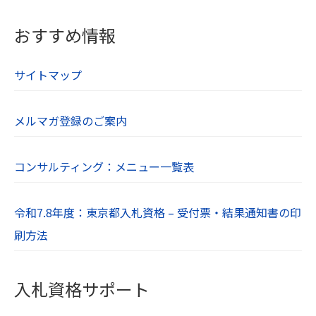
当社は個人情報を正確かつ最新の内容に保つ
よう努め、不正なアクセス・改ざん・漏え
おすすめ情報
い・滅失及び毀損から保護するため全従業員
及び役員に対して教育研修を実施していま
サイトマップ
す。また、個人情報保護規程を設け、現場で
の管理についても定期的に点検を行っていま
メルマガ登録のご案内
す。
【５．個人データの第三者提供について】
コンサルティング：メニュー一覧表
当社は法令及びガイドラインに別段の定めが
ある場合を除き、同意を得ないで第三者に個
令和7.8年度：東京都入札資格 – 受付票・結果通知書の印
人情報を提供することは致しません。
刷方法
【６．保有個人データの開示、訂正】
当社は本人から個人情報の開示を求められた
入札資格サポート
ときには、遅滞なく本人に対しこれを開示し
ます。個人情報の利用目的の通知や訂正、追