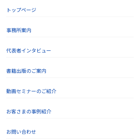
当社はユーザーが利用登録をするとき、氏
トップページ
名・生年月日・住所・電話番号・メールアド
レスなど個人を特定できる情報を取得させて
いただきます。
事務所案内
お問い合わせフォームやコメントの送信時に
は、氏名・電話番号・メールアドレスを取得
代表者インタビュー
させていただきます。
【３．個人情報の利用目的】
書籍出版のご案内
取得した閲覧・購買履歴等の情報を分析し、
ユーザー別に適した商品・サービスをお知ら
動画セミナーのご紹介
せするために利用します。また、取得した閲
覧・購買履歴等の情報は、結果をスコア化し
お客さまの事例紹介
た上で当該スコアを第三者へ提供します。
【４．個人データを安全に管理するための措
お問い合わせ
置】