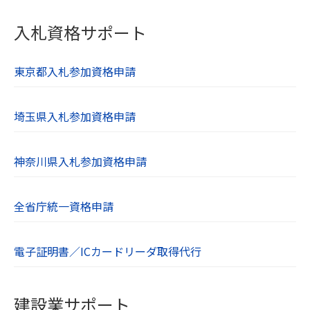
当社は本人から個人情報の開示を求められた
入札資格サポート
ときには、遅滞なく本人に対しこれを開示し
ます。個人情報の利用目的の通知や訂正、追
加、削除、利用の停止、第三者への提供の停
東京都入札参加資格申請
止を希望される方は、お問い合わせフォーム
よりご連絡ください。
埼玉県入札参加資格申請
【７．個人情報取り扱いに関する相談や苦情
の連絡先】
神奈川県入札参加資格申請
当社の個人情報の取り扱いに関するご質問や
ご不明点、苦情、その他のお問い合わせはお
全省庁統一資格申請
問い合わせフォームよりご連絡ください。
【８．SSL（Secure Socket Layer）につい
電子証明書／ICカードリーダ取得代行
て】
当社のWebサイトはSSLに対応しており、We
建設業サポート
bブラウザとWebサーバーとの通信を暗号化