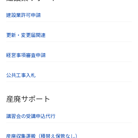
しています。ユーザーが入力する氏名や住
建設業許可申請
所、電話番号などの個人情報は自動的に暗号
化されます。
更新・変更届関連
【９．cookieについて】
cookieとは、WebサーバーからWebブラウ
ザに送信されるデータのことです。Webサー
経営事項審査申請
バーがcookieを参照することでユーザーのパ
ソコンを識別でき、効率的に当社Webサイト
公共工事入札
を利用することができます。当社Webサイト
がcookieとして送るファイルは、個人を特定
産廃サポート
するような情報は含んでおりません。
お使いのWebブラウザの設定により、cookie
を無効にすることも可能です。
講習会の受講申込代行
【１０．プライバシーポリシーの制定日及び
産廃収集運搬（積替え保管なし）
改定日】