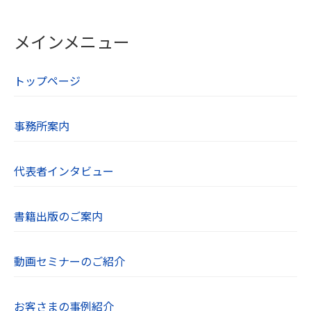
代表者：横内 賢郎
メインメニュー
【２．個人情報の取得方法】
当社はユーザーが利用登録をするとき、氏
トップページ
名・生年月日・住所・電話番号・メールアド
レスなど個人を特定できる情報を取得させて
いただきます。
事務所案内
お問い合わせフォームやコメントの送信時に
は、氏名・電話番号・メールアドレスを取得
代表者インタビュー
させていただきます。
【３．個人情報の利用目的】
書籍出版のご案内
取得した閲覧・購買履歴等の情報を分析し、
ユーザー別に適した商品・サービスをお知ら
動画セミナーのご紹介
せするために利用します。また、取得した閲
覧・購買履歴等の情報は、結果をスコア化し
お客さまの事例紹介
た上で当該スコアを第三者へ提供します。