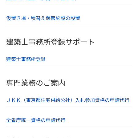
制定：令和６年７月１日
仮置き場・積替え保管施設の設置
【１１．免責事項】
当社Webサイトに掲載されている情報の正確
性には万全を期していますが、利用者が当社
建築士事務所登録サポート
Webサイトの情報を用いて行う一切の行為に
関して、一切の責任を負わないものとしま
建築士事務所登録
す。
当社は、利用者が当社Webサイトを利用した
専門業務のご案内
ことにより生じた利用者の損害及び利用者が
第三者に与えた損害に関して、一切の責任を
負わないものとします。
ＪＫＫ（東京都住宅供給公社）入札参加資格の申請代行
【１２．著作権・肖像権】
全省庁統一資格の申請代行
当社Webサイト内の文章や画像、すべてのコ
ンテンツは著作権・肖像権等により保護され